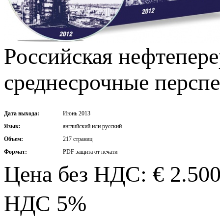
Российская нефтепере
среднесрочные перспе
Дата выхода:
Июнь 2013
Язык:
английский или русский
Объем:
217 страниц
Формат:
PDF защита от печати
Цена без НДС: € 2.50
НДС 5%