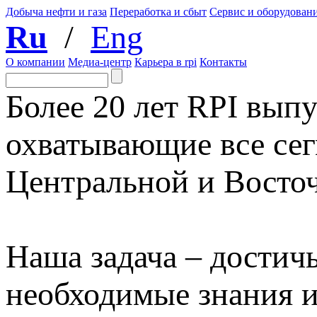
Добыча нефти и газа
Переработка и сбыт
Сервис и оборудован
Ru
/
Eng
О компании
Медиа-центр
Карьера в rpi
Контакты
Более 20 лет RPI выпу
охватывающие все сег
Центральной и Восто
Наша задача – достичь
необходимые знания 