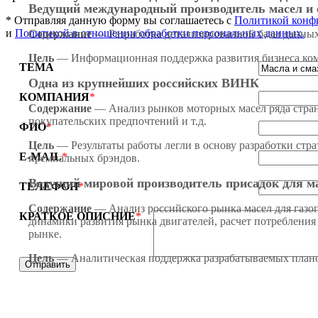
Ведущий международный производитель масел и 
*
Отправляя данную форму вы соглашаетесь c
Политикой конф
и
Политикой в отношении обработки персональных данных.
Содержание
— Разработка детализированной базы данных
Цель
— Информационная поддержка развития бизнеса ком
ТЕМА
Одна из крупнейших российских ВИНК
КОМПАНИЯ
*
Содержание
— Анализ рынков моторных масел ряда стран 
покупательских предпочтений и т.д.
ФИО
*
Цель
— Результаты работы легли в основу разработки стр
E-MAIL
*
премиальных брэндов.
Ведущий мировой производитель присадок для м
ТЕЛЕФОН
*
Содержание
— Анализ российского рынка масел для газоп
КРАТКОЕ ОПИСНИЕ
*
динамики развития рынка двигателей, расчет потребления
рынке.
Цель
— Аналитическая поддержка разрабатываемых планов