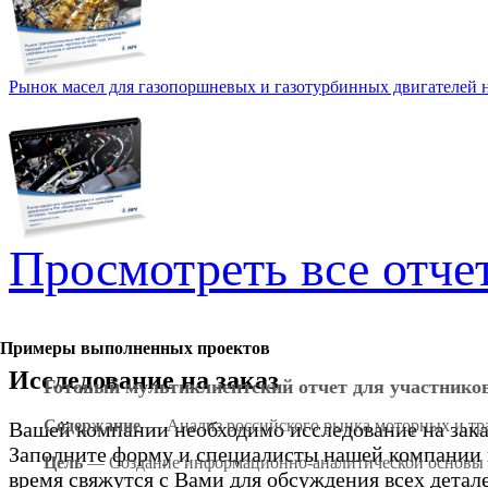
Рынок масел для газопоршневых и газотурбинных двигателей на
Просмотреть все отче
Примеры выполненных проектов
Исследование на заказ
Готовый мультиклиентский отчет для участнико
Содержание
— Анализ российского рынка моторных и тран
Вашей компании необходимо исследование на зака
Заполните форму и специалисты нашей компании 
Цель
— Создание информационно-аналитической основы д
время свяжутся с Вами для обсуждения всех детал