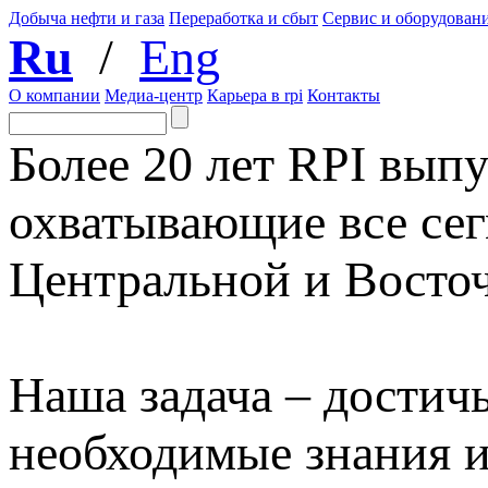
Добыча нефти и газа
Переработка и сбыт
Сервис и оборудован
Ru
/
Eng
О компании
Медиа-центр
Карьера в rpi
Контакты
Более 20 лет RPI выпу
охватывающие все сег
Центральной и Восто
Наша задача – достичь
необходимые знания 