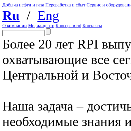
Добыча нефти и газа
Переработка и сбыт
Сервис и оборудован
Ru
/
Eng
О компании
Медиа-центр
Карьера в rpi
Контакты
Более 20 лет RPI выпу
охватывающие все сег
Центральной и Восто
Наша задача – достичь
необходимые знания 