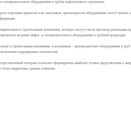
 и газопромысловом оборудовании и трубах нефтегазового сортамента.
резе отдельных проектов и их заказчиков, производители оборудования смогут понять х
нформации.
иниринговым и строительным компаниям, которые смогут учесть прогнозы реализации
тироваться на рынке нефте- и газопромыслового оборудования и трубной продукции.
овым и строительным компаниям, и компаниям – производителям оборудования и труб б
 увеличению операционных показателей.
едоставленный материал позволит сформировать наиболее точные представления о напр
ию более корректных данных клиентам.