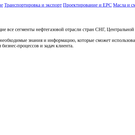
ие
Транспортировка и экспорт
Проектирование и EPC
Масла и с
щие все сегменты нефтегазовой отрасли стран СНГ, Центрально
т необходимые знания и информацию, которые сможет использова
бизнес-процессов и задач клиента.