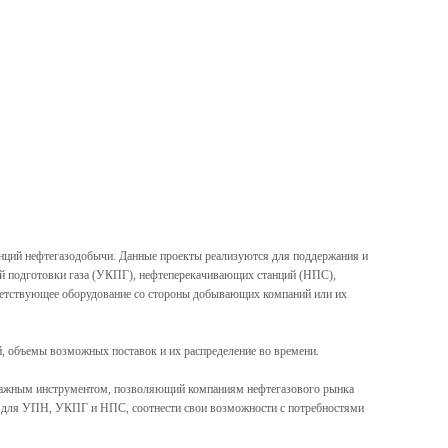
нций нефтегазодобычи. Данные проекты реализуются для поддержания и
ой подготовки газа (УКПГ), нефтеперекачивающих станций (НПС),
тветствующее оборудование со стороны добывающих компаний или их
, объемы возможных поставок и их распределение во времени.
ажным инструментом, позволяющий компаниям нефтегазового рынка
ие для УПН, УКПГ и НПС, соотнести свои возможности с потребностями