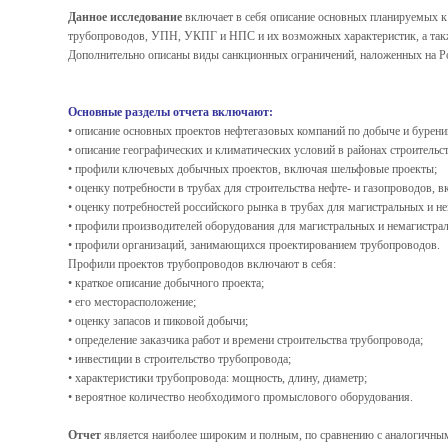
Данное исследование
включает в себя описание основных планируемых к 
трубопроводов, УПН, УКПГ и НПС и их возможных характеристик, а также
Дополнительно описаны виды санкционных ограничений, наложенных на Ро
Основные разделы отчета включают:
• описание основных проектов нефтегазовых компаний по добыче и бурени
• описание географических и климатических условий в районах строительс
• профили ключевых добычных проектов, включая шельфовые проекты;
• оценку потребности в трубах для строительства нефте- и газопроводов, 
• оценку потребностей российского рынка в трубах для магистральных и
• профили производителей оборудования для магистральных и немагистра
• профили организаций, занимающихся проектированием трубопроводов.
Профили проектов трубопроводов включают в себя:
• краткое описание добычного проекта;
• его месторасположение;
• оценку запасов и пиковой добычи;
• определение заказчика работ и времени строительства трубопровода;
• инвестиции в строительство трубопровода;
• характеристики трубопровода: мощность, длину, диаметр;
• вероятное количество необходимого промыслового оборудования.
Отчет
является наиболее широким и полным, по сравнению с аналогичны