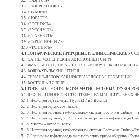
3.2. «ГАЗПРОМ»
3.3. «ГАЗПРОМ НЕФТЬ»
3.4. «ЛУКОЙЛ»
3.5. «НОВАТЭК»
3.6. «РОСНЕФТЬ»
3.7. «РУССНЕФТЬ»
3.8. «СЛАВНЕФТЬ»
3.9. «СУРГУТНЕФТЕГАЗ»
3.10. «ТАТНЕФТЬ»
4. ГЕОГРАФИЧЕСКИЕ, ПРИРОДНЫЕ И КЛИМАТИЧЕСКИЕ УС
4.1. ХАНТЫ-МАНСИЙСКИЙ АВТОНОМНЫЙ ОКРУГ
4.2. ЯМАЛО-НЕНЕЦКИЙ АВТОНОМНЫЙ ОКРУГ, ВКЛЮЧАЯ ПОЛ
4.3. ВОЛГО-УРАЛЬСКИЙ РЕГИОН
4.4. ТИМАНО-ПЕЧОРСКАЯ НЕФТЕГАЗОНОСНАЯ ПРОВИНЦИЯ
4.5. ВОСТОЧНАЯ СИБИРЬ
5. ПРОЕКТЫ СТРОИТЕЛЬСТВА МАГИСТРАЛЬНЫХ ТРУБОПРО
5.1. ПРОФИЛИ ПРОЕКТОВ СТРОИТЕЛЬСТВА МАГИСТРАЛЬНЫХ НЕ
5.1.1. Нефтепровод Заполярье–Пурпе (2-й и 3-й этапы)
5.1.2. Нефтепровод Куюмба–Тайшет
5.1.3. Нефтепровод-отвод трубопроводной системы Восточная Сибирь – 
5.1.4. Нефтепровод-отвод от 147-го км магистрального нефтепровода Т
5.1.5. Участок – обход г. Пензы
5.1.6. Нефтепровод-отвод трубопроводной системы Восточная Сибирь–Ти
5.1.7. Расширение нефтепровода закрытого акционерного общества «Кас