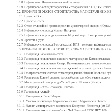
5.1.8. Нефтепровод Нововеличковская–Краснодар
5.1.9. Нефтепровод-обход Федоровского месторождения с 174,8 км. Уча
5.2. ПРОФИЛИ ПРОЕКТОВ СТРОИТЕЛЬСТВА МАГИСТРАЛЬНЫХ НЕ
5.2.1. Проект «Юг»
5.2.2. Проект «Север»
5.2.3. Отвод от линейной производственно-диспетчерской станции «Юрг
5.2.4. Нефтепродуктопровод Кстово–Нагорная
5.2.5. Нефтепродуктопровод-перемычка Морской порт Приморск–морско
5.2.6. Уренгой–Пурпе
5.2.7. Нефтепродуктопровод Волгоградский НПЗ – головная нефтеперека
5.3. ПРОФИЛИ ПРОЕКТОВ СТРОИТЕЛЬСТВА МАГИСТРАЛЬНЫХ ГА
5.3.1. Газопровод Бованенково–Ухта
5.3.2. Газопровод подключения газового месторождения Каменномысское
5.3.3. Газопровод подключения Северо-Каменномысского газового место
5.3.4. Газопровод подключения месторождений Парусовой группы и Тазо
5.3.5. Газотранспортная система от месторождений Обской и Тазовской гу
5.3.6. Расширение Единой системы газоснабжения для обеспечения подачи 
5.3.7. Магистральный газопровод «Ухта–Торжок. III нитка (Ямал)»
5.3.8. Газопровод «Ухта–Чебоксары. I нитка»
5.3.9. Газопровод «Алтай»
5.3.10. Газопровод «Сила Сибири»
5.3.11. Участок газопровода Мурманск–Волхов в Мурманской области
5.3.12. Лупинг магистрального газопровода Белоусово–Ленинград (км 73
5.3.13. Газопровод-отвод к энергоблоку № 4 Пермской ГРЭС ПГУ-800