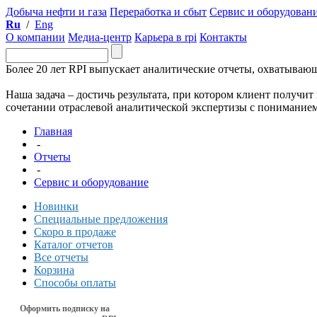
Добыча нефти и газа
Переработка и сбыт
Сервис и оборудован
Ru
/
Eng
О компании
Медиа-центр
Карьера в rpi
Контакты
Более 20 лет RPI выпускает аналитические отчеты, охватываю
Наша задача – достичь результата, при котором клиент получи
сочетании отраслевой аналитической экспертизы с пониманием 
Главная
-
Отчеты
-
Сервис и оборудование
Новинки
Специальные предложения
Скоро в продаже
Каталог отчетов
Все отчеты
Корзина
Способы оплаты
Оформить подписку на