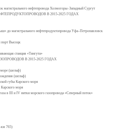
сток магистрального нефтепровода Холмогоры–Западный Сургут
ФТЕПРОДУКТОПРОВОДОВ В 2015-2025 ГОДАХ
амыш» до магистрального нефтепродуктопровода Уфа–Петропавловск
й порт Высоцк
чивающая станция «Тингута»
ЗОПРОВОДОВ В 2015-2025 ГОДАХ
-море (шельф)
рождения (шельф)
вской губы Карского моря
б Карского моря
газа в III и IV нитки морского газопровода «Северный поток»
5–км 765)