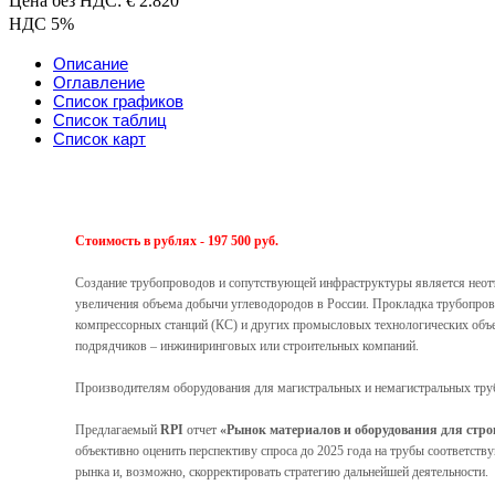
Цена без НДС: € 2.820
НДС 5%
Описание
Оглавление
Список графиков
Список таблиц
Список карт
Стоимость в рублях - 197 500 руб.
Создание трубопроводов и сопутствующей инфраструктуры является неот
увеличения объема добычи углеводородов в России. Прокладка трубопро
компрессорных станций (КС) и других промысловых технологических объ
подрядчиков – инжиниринговых или строительных компаний.
Производителям оборудования для магистральных и немагистральных труб
Предлагаемый
RPI
отчет
«Рынок материалов и оборудования для стро
объективно оценить перспективу спроса до 2025 года на трубы соответс
рынка и, возможно, скорректировать стратегию дальнейшей деятельности.