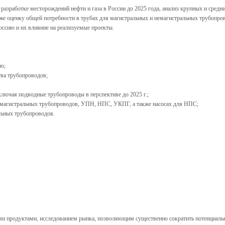
разработке месторождений нефти и газа в России до 2025 года, анализ крупных и средн
 оценку общей потребности в трубах для магистральных и немагистральных трубопрово
ссию и их влияние на реализуемые проекты.
ю;
тва трубопроводов;
включая подводные трубопроводы в перспективе до 2025 г.;
 немагистральных трубопроводов, УПН, НПС, УКПГ, а также насосах для НПС;
льных трубопроводов.
ми продуктами, исследованием рынка, позволяющим существенно сократить потенциаль