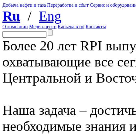
Добыча нефти и газа
Переработка и сбыт
Сервис и оборудован
Ru
/
Eng
О компании
Медиа-центр
Карьера в rpi
Контакты
Более 20 лет RPI выпу
охватывающие все сег
Центральной и Восто
Наша задача – достичь
необходимые знания 