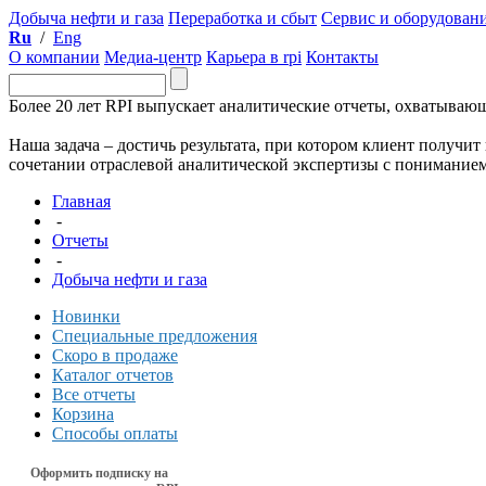
Добыча нефти и газа
Переработка и сбыт
Сервис и оборудован
Ru
/
Eng
О компании
Медиа-центр
Карьера в rpi
Контакты
Более 20 лет RPI выпускает аналитические отчеты, охватываю
Наша задача – достичь результата, при котором клиент получи
сочетании отраслевой аналитической экспертизы с пониманием 
Главная
-
Отчеты
-
Добыча нефти и газа
Новинки
Специальные предложения
Скоро в продаже
Каталог отчетов
Все отчеты
Корзина
Способы оплаты
Оформить подписку на