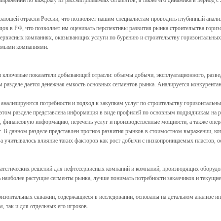
ыражении по каждому из рассматриваемых сегментов, а также его динамика в период с 
ающей отрасли России, что позволяет нашим специалистам проводить глубинный анализ
дов в РФ, что позволяет им оценивать перспективы развития рынка строительства гори
ервисных компаниях, оказывающих услуги по бурению и строительству горизонтальных 
симыми компаниями.
ы ключевые показатели добывающей отрасли: объемы добычи, эксплуатационного, разве
м разделе дается денежная емкость основных сегментов рынка. Аналируется конкурента
еле анализируются потребности и подход к закупкам услуг по строительству горизонт
 этом разделе представлена информация в виде профилей по основным подрядчикам на 
х, финансовую информацию, перечень услуг и производственные мощности, а также опе
г. В данном разделе представлен прогноз развития рынков в стоимостном выражении, к
учитывалось влияние таких факторов как рост добычи с низкопроницаемых пластов, ос
тегических решений для нефтесервисных компаний и компаний, производящих оборудов
ь наиболее растущие сегменты рынка, лучше понимать потребности заказчиков и текущие
изонтальных скважин, содержащиеся в исследовании, основаны на детальном анализе ин
, так и для отдельных его игроков.