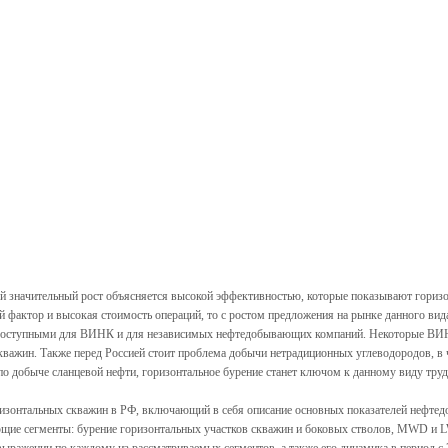
кой значительный рост объясняется высокой эффективностью, которые показывают гори
й фактор и высокая стоимость операций, то с ростом предложения на рынке данного вид
ее доступными для ВИНК и для независимых нефтедобывающих компаний. Некоторые ВИН
важин. Также перед Россией стоит проблема добычи нетрадиционных углеводородов, в 
 по добыче сланцевой нефти, горизонтальное бурение станет ключом к данному виду тр
ризонтальных скважин в РФ, включающий в себя описание основных показателей нефтед
ющие сегменты: бурение горизонтальных участков скважин и боковых стволов, MWD и L