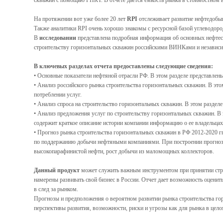
скважин с помощью ГНКТ. В отчете дается емкость рынка в стоимостном в
На протяжении вот уже более 20 лет
RPI
отслеживает развитие нефтедобыв
Также аналитики RPI очень хорошо знакомы с ресурсной базой углеводоро
В
исследовании
представлена подробная информация об основных нефтес
строительству горизонтальных скважин российскими ВИНКами и незави
В ключевых разделах отчета предоставлены следующие сведения:
• Основные показатели нефтяной отрасли РФ. В этом разделе представлен
• Анализ российского рынка строительства горизонтальных скважин. В это
потреблении услуг.
• Анализ спроса на строительство горизонтальных скважин. В этом разд
• Анализ предложения услуг по строительству горизонтальных скважин. В
содержит краткое описание истории компании информацию о ее владельца
• Прогноз рынка строительства горизонтальных скважин в РФ 2012-2020 г
по поддержанию добычи нефтяными компаниями. При построении прогноза 
высокопарафинистой нефти, рост добычи из маломощных коллекторов.
Данный
продукт
может служить важным инструментом при принятии стра
намерены развивать свой бизнес в России. Отчет дает возможность оценит
в след за рынком.
Прогнозы и предположения о вероятном развитии рынка строительства гор
перспективы развития, возможности, риски и угрозы как для рынка в целом