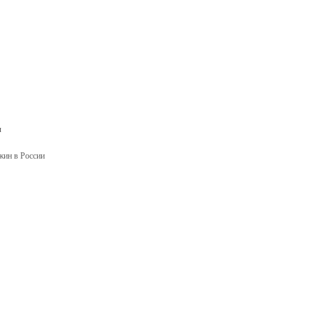
н
ажин в России