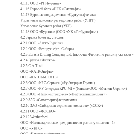
4.1.15 ООО «РН-Бурение»
4.1.16 Буровой блок «НГК «Славнефть»
4.1.17 Буровые подразделения «Сургутнефтегаза»
Управление поисково-разведочных работ (УПРР)
Управление буровых работ (УБР)
4.1.18 ООО «Бурение» (ООО «УК «Татбурнефть»)
4.2 Зарезка боковых стволов
4.2.1 ООО «Анега-Бурение»
4.2.2 ООО «Белоруснефть-Сибирь»
4.2.3 Eurasia Drilling Company Ltd. (включая Филиал по ремонту скважин
4.2.4 Группа «Интегра»
4.2.5 C.A.T. оil
ООО «КАТКОнефть»
ООО «КАТОБЬНЕФТЬ»
4.2.6 ООО «КРС-Сервис» («Ру Энерджи Групп»)
4.2.7 ООО «РУ-Энерджи КРС-МГ» (бывшее ООО «Мегион-Сервис»)
4.2.8 ООО «Пермнефтеотдача» («Нефтьсервисхолдинг»)
4.2.9 ЗАО «Самотлорнефтепромхим»
4.2.10 ЗАО «Сибирская сервисная компания» («ССК»)
4.2.11 ООО «ФОСКО»
4.2.12 Weatherford
ООО «Нижневартовское предприятие по ремонту скважин - 1»
ООО «УКРС»