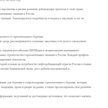
2012 по 2020 год.
 перспектив и рисков развития добывающих проектов в этой стране.
зонтальных скважин в России.
скважин. Анализируются потребности и подход к закупкам услуг по
дочного и горизонтального бурения.
ня среда, рассматриваются основные заказчики и их доля в совокупном
альных скважин российскими ВИНКами и независимыми компаниями.
рынке строительства горизонтальных скважин в России. Каждый профиль
рационные показатели.
оторый основан на потребностях нефтедобывающей отрасли России и планах
воение баженовской свиты, рост добычи высоковязкой и
ание для бурения и сопровождения горизонтального бурения, которые
 тенденции, происходящие на рынке, а также прогнозировать свое развитие
формации, полученной из достоверных источников, что позволяет оценить