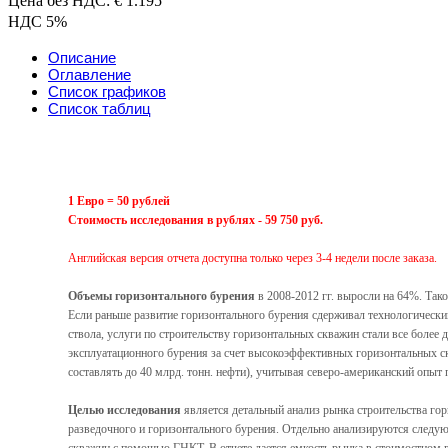
Цена без НДС: € 1.195
НДС 5%
Описание
Оглавление
Список графиков
Список таблиц
1 Евро = 50 рублей
Cтоимость исследования в рублях - 59 750 руб.
Английская версия отчета доступна только через 3-4 недели после заказа.
Объемы горизонтального бурения
в 2008-2012 гг. выросли на 64%. Та
Если раньше развитие горизонтального бурения сдерживал технологически
ствола, услуги по строительству горизонтальных скважин стали все бол
эксплуатационного бурения за счет высокоэффективных горизонтальных ск
составлять до 40 млрд. тонн. нефти), учитывая северо-американский опыт
Целью исследования
является детальный анализ рынка строительства го
разведочного и горизонтального бурения. Отдельно анализируются следу