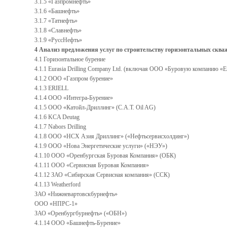
3.1.5 «Газпромнефть»
3.1.6 «Башнефть»
3.1.7 «Татнефть»
3.1.8 «Славнефть»
3.1.9 «РуссНефть»
4 Анализ предложения услуг по строительству горизонтальных сква
4.1 Горизонтальное бурение
4.1.1 Eurasia Drilling Company Ltd. (включая ООО «Буровую компанию
4.1.2 ООО «Газпром бурение»
4.1.3 ERIELL
4.1.4 ООО «Интегра-Бурение»
4.1.5 ООО «Катойл-Дриллинг» (C.A.T. Oil AG)
4.1.6 KCA Deutag
4.1.7 Nabors Drilling
4.1.8 ООО «НСХ Азия Дриллинг» («Нефтьсервисхолдинг»)
4.1.9 ООО «Нова Энергетические услуги» («НЭУ»)
4.1.10 ООО «Оренбургская Буровая Компания» (ОБК)
4.1.11 ООО «Сервисная Буровая Компания»
4.1.12 ЗАО «Сибирская Сервисная компания» (ССК)
4.1.13 Weatherford
ЗАО «Нижневартовскбурнефть»
ООО «НПРС-1»
ЗАО «Оренбургбурнефть» («ОБН»)
4.1.14 ООО «Башнефть-Бурение»