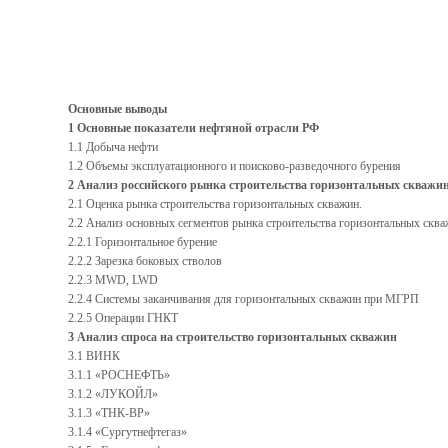
Основные выводы
1 Основные показатели нефтяной отрасли РФ
1.1 Добыча нефти
1.2 Объемы эксплуатационного и поисково-разведочного бурения
2 Анализ российского рынка строительства горизонтальных скважи
2.1 Оценка рынка строительства горизонтальных скважин.
2.2 Анализ основных сегментов рынка строительства горизонтальных скв
2.2.1 Горизонтальное бурение
2.2.2 Зарезка боковых стволов
2.2.3 MWD, LWD
2.2.4 Системы заканчивания для горизонтальных скважин при МГРП
2.2.5 Операции ГНКТ
3 Анализ спроса на строительство горизонтальных скважин
3.1 ВИНК
3.1.1 «РОСНЕФТЬ»
3.1.2 «ЛУКОЙЛ»
3.1.3 «ТНК-ВР»
3.1.4 «Сургутнефтегаз»