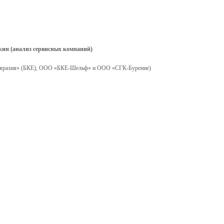
жин (анализ сервисных компаний)
 «Евразия» (БКЕ), ООО «БКЕ-Шельф» и ООО «СГК-Бурение)