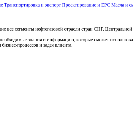
ие
Транспортировка и экспорт
Проектирование и EPC
Масла и с
щие все сегменты нефтегазовой отрасли стран СНГ, Центрально
т необходимые знания и информацию, которые сможет использова
бизнес-процессов и задач клиента.