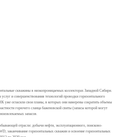
зонтальные скважины в низкопроницаемых коллекторах Западной Сибири.
а услуг и совершенствования технологий проводки горизонтального
К уже огласили свои планы, в которых они намерены сократить объемы
частности горючего сланца баженовской свиты (запасы которой могут
удноизвлекаемых запасов.
обывающей отрасли: добычи нефти, эксплуатационного, поисково-
WD, заканчивание горизонтальных скважин и освоение горизонтальных