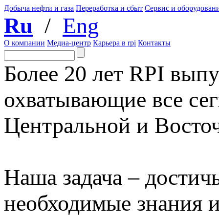
Добыча нефти и газа
Переработка и сбыт
Сервис и оборудован
Ru
/
Eng
О компании
Медиа-центр
Карьера в rpi
Контакты
Более 20 лет RPI выпу
охватывающие все сег
Центральной и Восто
Наша задача – достичь
необходимые знания 