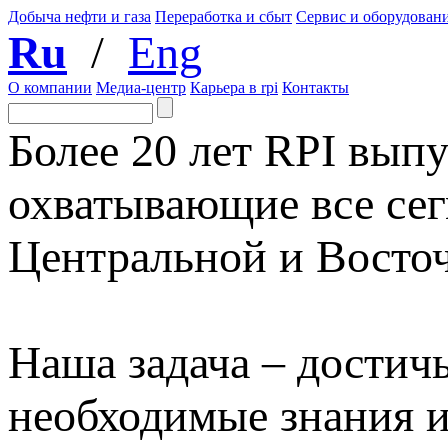
Добыча нефти и газа
Переработка и сбыт
Сервис и оборудован
Ru
/
Eng
О компании
Медиа-центр
Карьера в rpi
Контакты
Более 20 лет RPI выпу
охватывающие все сег
Центральной и Восто
Наша задача – достичь
необходимые знания 