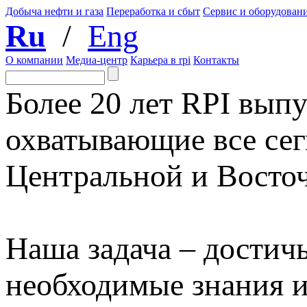
Добыча нефти и газа
Переработка и сбыт
Сервис и оборудован
Ru
/
Eng
О компании
Медиа-центр
Карьера в rpi
Контакты
Более 20 лет RPI выпу
охватывающие все сег
Центральной и Восто
Наша задача – достичь
необходимые знания 