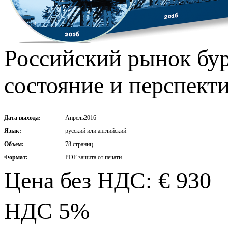
Российский рынок бур
состояние и перспекти
Дата выхода:
Апрель2016
Язык:
русский или английский
Объем:
78 страниц
Формат:
PDF защита от печати
Цена без НДС: € 930
НДС 5%