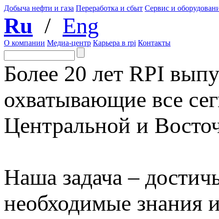
Добыча нефти и газа
Переработка и сбыт
Сервис и оборудован
Ru
/
Eng
О компании
Медиа-центр
Карьера в rpi
Контакты
Более 20 лет RPI выпу
охватывающие все сег
Центральной и Восто
Наша задача – достичь
необходимые знания 