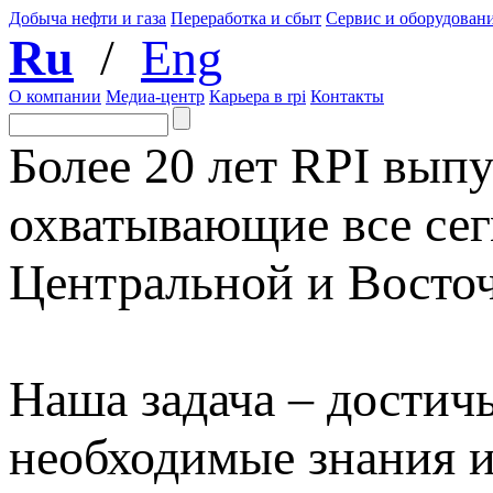
Добыча нефти и газа
Переработка и сбыт
Сервис и оборудован
Ru
/
Eng
О компании
Медиа-центр
Карьера в rpi
Контакты
Более 20 лет RPI выпу
охватывающие все сег
Центральной и Восто
Наша задача – достичь
необходимые знания 