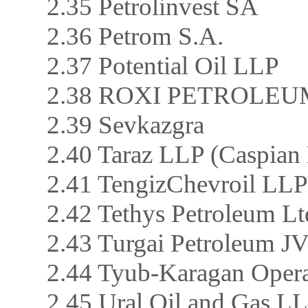
2.35 Petrolinvest SA
2.36 Petrom S.A.
2.37 Potential Oil LLP
2.38 ROXI PETROLEU
2.39 Sevkazgra
2.40 Taraz LLP (Caspian 
2.41 TengizChevroil LL
2.42 Tethys Petroleum Lt
2.43 Turgai Petroleum J
2.44 Tyub-Karagan Oper
2.45 Ural Oil and Gas L