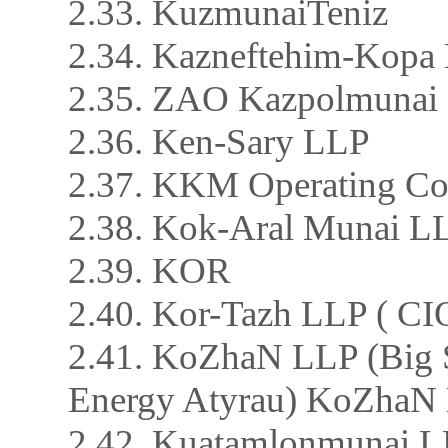
2.33. KuzmunaiTeniz
2.34. Kazneftehim-Kopa
2.35. ZAO Kazpolmunai
2.36. Ken-Sary LLP
2.37. KKM Operating C
2.38. Kok-Aral Munai L
2.39. KOR
2.40. Kor-Tazh LLP ( C
2.41. KoZhaN LLP (Big 
Energy Atyrau) KoZhaN
2.42. Kuatamlonmunai 