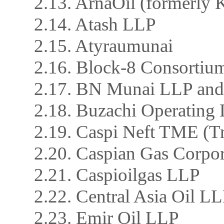
2.13. ArnaOil (formerly
2.14. Atash LLP
2.15. Atyraumunai
2.16. Block-8 Consortiu
2.17. BN Munai LLP an
2.18. Buzachi Operating 
2.19. Caspi Neft TME (T
2.20. Caspian Gas Corpo
2.21. Caspioilgas LLP
2.22. Central Asia Oil L
2.23. Emir Oil LLP