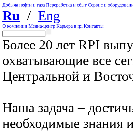
Добыча нефти и газа
Переработка и сбыт
Сервис и оборудован
Ru
/
Eng
О компании
Медиа-центр
Карьера в rpi
Контакты
Более 20 лет RPI выпу
охватывающие все сег
Центральной и Восто
Наша задача – достичь
необходимые знания 