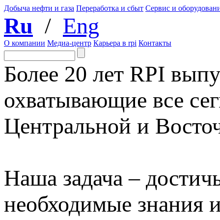
Добыча нефти и газа
Переработка и сбыт
Сервис и оборудован
Ru
/
Eng
О компании
Медиа-центр
Карьера в rpi
Контакты
Более 20 лет RPI выпу
охватывающие все сег
Центральной и Восто
Наша задача – достичь
необходимые знания 