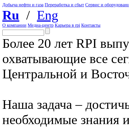
Добыча нефти и газа
Переработка и сбыт
Сервис и оборудован
Ru
/
Eng
О компании
Медиа-центр
Карьера в rpi
Контакты
Более 20 лет RPI выпу
охватывающие все сег
Центральной и Восто
Наша задача – достичь
необходимые знания 