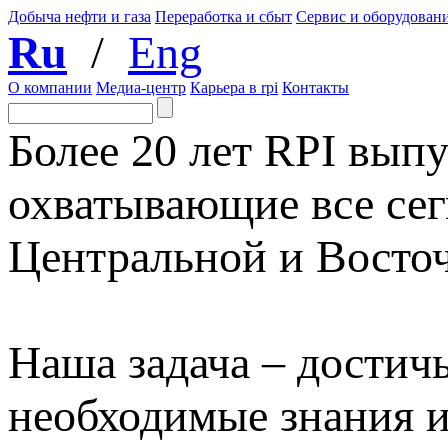
Добыча нефти и газа
Переработка и сбыт
Сервис и оборудован
Ru
/
Eng
О компании
Медиа-центр
Карьера в rpi
Контакты
Более 20 лет RPI выпу
охватывающие все сег
Центральной и Восто
Наша задача – достичь
необходимые знания 