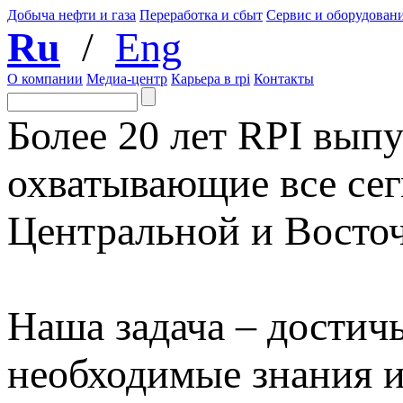
Добыча нефти и газа
Переработка и сбыт
Сервис и оборудован
Ru
/
Eng
О компании
Медиа-центр
Карьера в rpi
Контакты
Более 20 лет RPI выпу
охватывающие все сег
Центральной и Восто
Наша задача – достичь
необходимые знания 