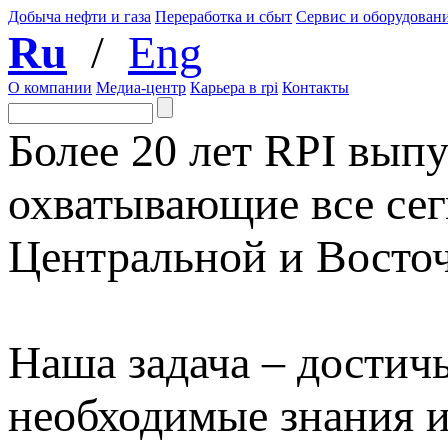
Добыча нефти и газа
Переработка и сбыт
Сервис и оборудован
Ru
/
Eng
О компании
Медиа-центр
Карьера в rpi
Контакты
Более 20 лет RPI выпу
охватывающие все сег
Центральной и Восто
Наша задача – достичь
необходимые знания 