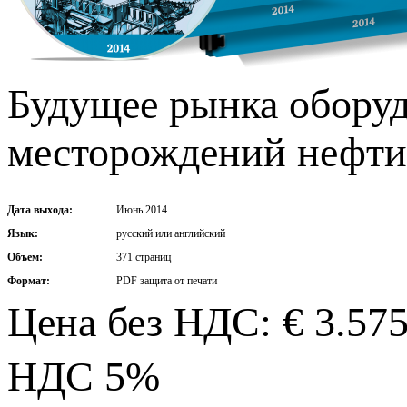
Будущее рынка оборуд
месторождений нефти 
Дата выхода:
Июнь 2014
Язык:
русский или английский
Объем:
371 страниц
Формат:
PDF защита от печати
Цена без НДС: € 3.57
НДС 5%