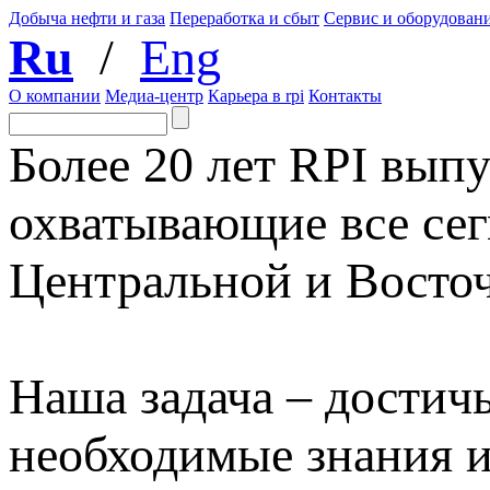
Добыча нефти и газа
Переработка и сбыт
Сервис и оборудован
Ru
/
Eng
О компании
Медиа-центр
Карьера в rpi
Контакты
Более 20 лет RPI выпу
охватывающие все сег
Центральной и Восто
Наша задача – достичь
необходимые знания 