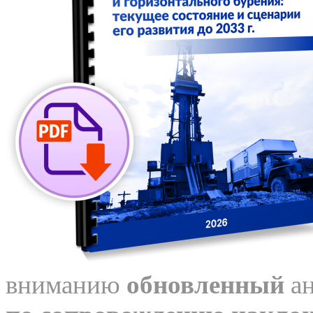
вниманию
обновленный
ан