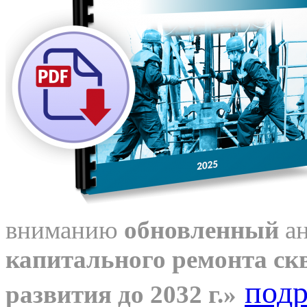
вниманию
обновленный
ан
капитального ремонта скв
подр
развития до 2032 г.»