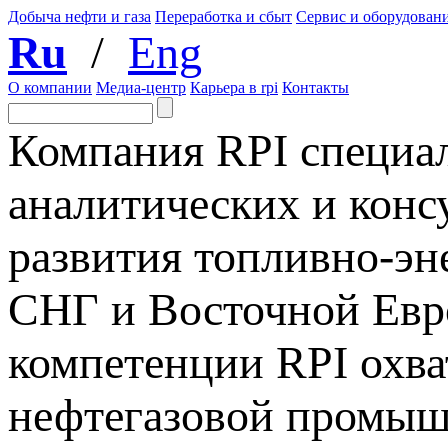
Добыча нефти и газа
Переработка и сбыт
Сервис и оборудован
Ru
/
Eng
О компании
Медиа-центр
Карьера в rpi
Контакты
Компания RPI специал
аналитических и конс
развития топливно-эн
СНГ и Восточной Евр
компетенции RPI охва
нефтегазовой промышл