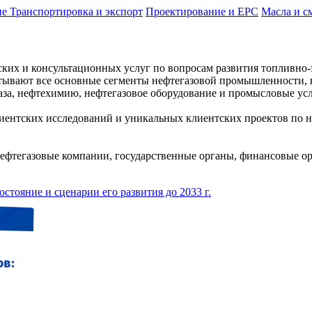
ие
Транспортировка и экспорт
Проектирование и EPC
Масла и с
ких и консультационных услуг по вопросам развития топливно-
тывают все основные сегменты нефтегазовой промышленности, в
газа, нефтехимию, нефтегазовое оборудование и промысловые ус
иентских исследований и уникальных клиентских проектов по не
ефтегазовые компании, государственные органы, финансовые о
стояние и сценарии его развития до 2033 г.