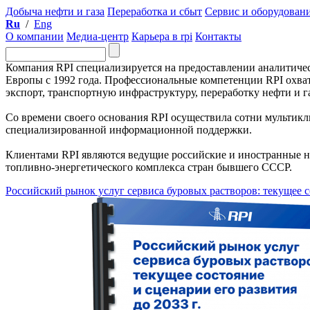
Добыча нефти и газа
Переработка и сбыт
Сервис и оборудован
Ru
/
Eng
О компании
Медиа-центр
Карьера в rpi
Контакты
Компания RPI специализируется на предоставлении аналитичес
Европы с 1992 года. Профессиональные компетенции RPI охва
экспорт, транспортную инфраструктуру, переработку нефти и 
Со времени своего основания RPI осуществила сотни мультикл
специализированной информационной поддержки.
Клиентами RPI являются ведущие российские и иностранные н
топливно-энергетического комплекса стран бывшего СССР.
Российский рынок услуг сервиса буровых растворов: текущее со