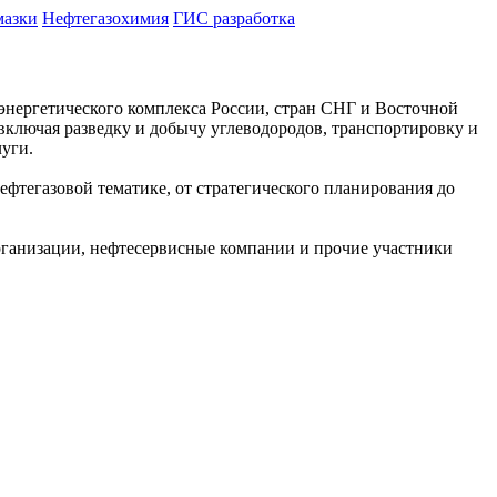
мазки
Нефтегазохимия
ГИС разработка
энергетического комплекса России, стран СНГ и Восточной
ключая разведку и добычу углеводородов, транспортировку и
луги.
фтегазовой тематике, от стратегического планирования до
рганизации, нефтесервисные компании и прочие участники